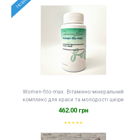
Новинка
Women-fito-max. Вітамінно-мінеральний
комплекс для краси та молодості шкіри
462.00
грн
Оцінено
в
5.00
з
5