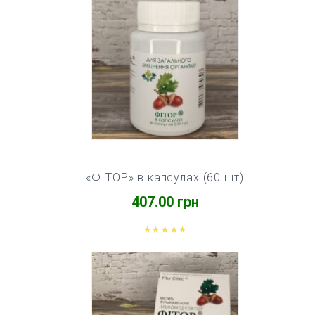
«ФІТОР» в капсулах (60 шт)
407.00
грн
Оцінено
в
5.00
з
5