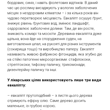
бордових, синіх, і навіть фіолетових відтінків. В даний
час цю рослину висаджують у вологих заболочених
місцях з нездоровим кліматом – і за кілька років він
чудово перетворює місцевість. Евкаліпт осушує ґрунт,
знижує рівень ґрунтових вод, змінює ландшафт,
оздоровлює заболочені долини. Там, де він росте,
зникають комарі та москіти. Деревина евкаліпта дуже
щільна, вона йде на спорудження суден, на
виготовлення шпал, на рукояті для різних інструментів
(сокирища тощо) та виробництво паперу. Евкаліпт
називають живою фабрикою фітонцидів, яка згубно діє
на стійкі патогенні мікроорганізми: стафілококи,
стрептококи, тифозну паличку, трихомонади,
дизентерійну паличку та інші.
У лікарських цілях використовують лише три види
евкаліпту:
– евкаліпт прутоподібний – з листя цього дерева
отримують ефірну олію. Саме дерево досить
маленьке, із грубою корою;