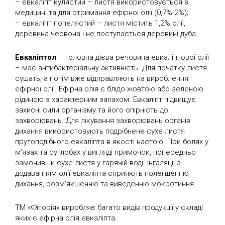
– евкаліпт кулястий – листя використовується в
медицині та для отримання ефірної олії (0,7%-2%);
– евкаліпт попелястий – листя містить 1,2% олії,
деревина червона і не поступається деревині дуба.
Евкаліптол
– головна дієва речовина евкаліптової олії
– має антибактеріальну активність. Для початку листя
сушать, а потім вже відправляють на вироблення
ефірної олії. Ефірна олія є блідо-жовтою або зеленою
рідиною з характерним запахом. Евкаліпт підвищує
захисні сили організму та його опірність до
захворювань. Для лікування захворювань органів
дихання використовують подрібнене сухе листя
прутоподібного евкаліпта в якості настою. При болях у
м’язах та суглобах у вигляді примочок, попередньо
замочивши сухе листя у гарячій воді. Інгаляції з
додаванням олії евкаліпта сприяють полегшенню
дихання, розм’якшенню та виведенню мокротиння.
ТМ «Фіторія» виробляє багато видів продукції у складі
яких є ефірна олія евкаліпта.