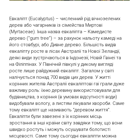
Евкаліпт (Eucalyptus) – численний рід вічнозелених
дерев або чагарників із сімейства Миртові
(Myrtaceae). Інша назва евкаліпта – Камедисте
дерево (“gum tree”) – за рахунок нальоту камеді на
його стовбурі, або Дивне дерево. Більшість видів
евкаліпту росте в лісах Австралії та Нової Зеландії,
деякі види зустрічаються в Індонезії, Новій Гвінеї та
на Філіппінах. У Північній півкулі у дикому вигляді
росте лише райдужний евкаліпт. Загалом у світі
налічується понад 700 видів цих дерев. У житті
корінних жителів Австралії евкаліптові гаї грали дуже
важливу роль: їхню деревину використовували для
будівництва, з коріння (в умовах відсутності води)
видобували вологу, а листям лікували хвороби. Саме
тому евкаліпт ще називають “деревом життя”.
Евкаліпти були завезені з їх корінних місць
зростання в інші країни світу завдяки тому, що вони
швидко ростуть і можуть осушувати болотисті
місцевості. Саме тому сьогодні евкаліпти можна