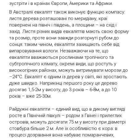
зустріти і в країнах Європи, Америки та Африки.
В Австралії евкаліпт також виконує функцію компасу:
листя дерева розташовані по меридіану, краї
повернені на північ і південь, а площини – на схід і
захід. Листя різних видів евкаліптів мають свою форму
та розмір, проте вони завжди розгорнуті рубом до
сонця: таким чином, евкаліпти захищають себе від
випаровування вологи. Незважаючи на те, що
евкаліпти вважаються рослинами тропічного та
субтропічного клімату, окремі види, що ростуть у
високогірних районах, можуть витримувати морози до
–24°С. Евкаліпт є одним із дерев у світі, які зростають
дуже швидко. Наприкінці першого року це дерево
досягає 1,5-2м у висоту, до 3 років – 6-8м, а до 10
років – вже 25-30м.
Райдужні евкаліпти – єдиний вид, що в дикому вигляді
росте в Північній півкулі – родом з Гвінеї і прилеглих
островів, можуть досягати 75 м у висоту при діаметрі
стовбура більше 2 м. Але їх особливістю є кора: в
процесі дозрівання вона набуває помаранчевих,