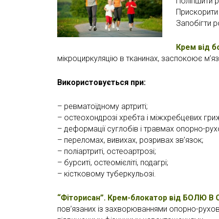
Поліпшити р
Прискорити
Запобігти р
Крем від б
мікроциркуляцію в тканинах, заспокоює м’яз
Використовується при:
– ревматоїдному артриті;
– остеохондрозі хребта і міжхребцевих гри
– деформації суглобів і травмах опорно-рух
– переломах, вивихах, розривах зв’язок;
– поліартриті, остеоартрозі;
– бурситі, остеомієліті, подагрі;
– кістковому туберкульозі.
“Фіторисан”. Крем-блокатор від БОЛЮ В 
пов’язаних із захворюваннями опорно-рухов