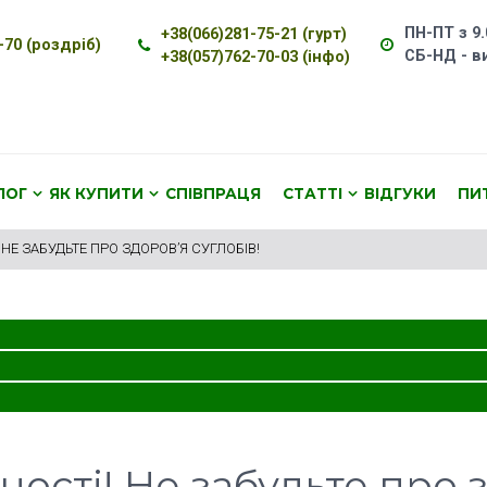
ПН-ПТ з 9.
+38(066)281-75-21 (гурт)
-70 (роздріб)
СБ-НД - в
+38(057)762-70-03 (інфо)
ЛОГ
ЯК КУПИТИ
СПІВПРАЦЯ
СТАТТІ
ВІДГУКИ
ПИ
 НЕ ЗАБУДЬТЕ ПРО ЗДОРОВ’Я СУГЛОБІВ!
ності! Не забудьте про 