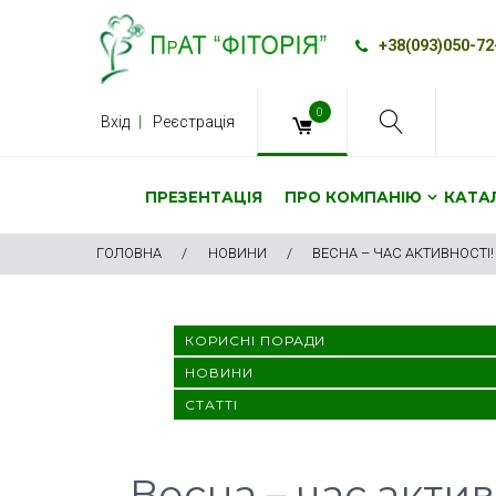
Skip
to
+38(093)050-72
content
0
Вхід
Реєстрація
ПРЕЗЕНТАЦІЯ
ПРО КОМПАНІЮ
КАТА
ГОЛОВНА
/
НОВИНИ
/
ВЕСНА – ЧАС АКТИВНОСТІ!
КОРИСНІ ПОРАДИ
НОВИНИ
СТАТТІ
Весна – час актив