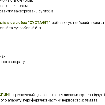
ухливість суглобів;
 загоєння травм;
озвитку захворювань суглобів.
олів в суглобах “СУСТАФІТ”
забезпечує глибокий проникаю
овий та суглобовий біль.
жах;
ового апарату:
СПИНІ,
призначений для полегшення дискомфортних відчутті
ого апарату, периферичної частини нервової системи та