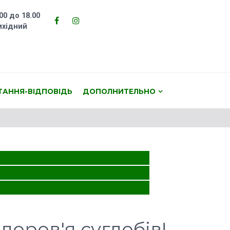
00 до 18.00
ихідний
Facebook
Instagram
ТАННЯ-ВІДПОВІДЬ
ДОПОЛНИТЕЛЬНО
Facebook
Instagram
здоров'я суглобів!