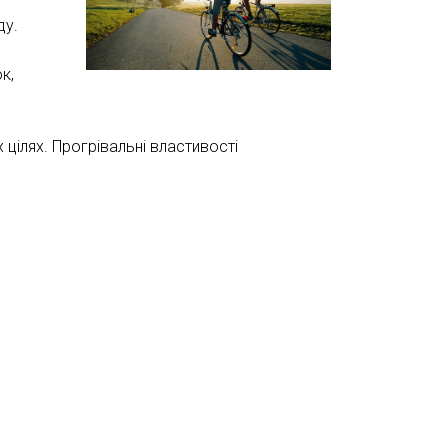
ду.
к,
цілях. Прогрівальні властивості