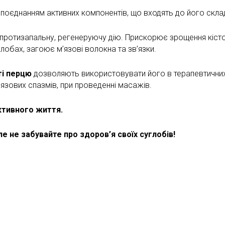
поєднанням активних компонентів, що входять до його скла
протизапальну, регенеруючу дію. Прискорює зрощення кісто
углобах, загоює м’язові волокна та зв’язки.
ті перцю
дозволяють використовувати його в терапевтичних 
’язових спазмів, при проведенні масажів.
ктивного життя.
 не забувайте про здоров’я своїх суглобів!