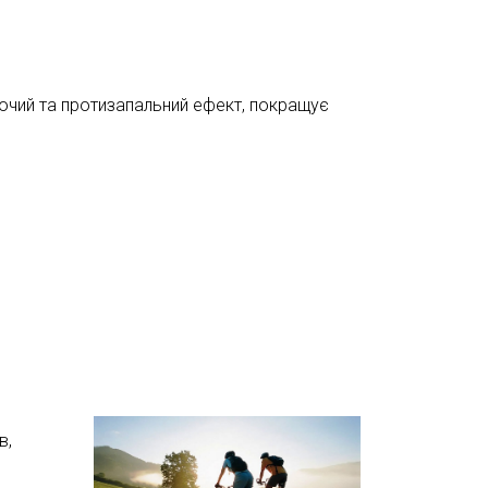
чий та протизапальний ефект, покращує
в,