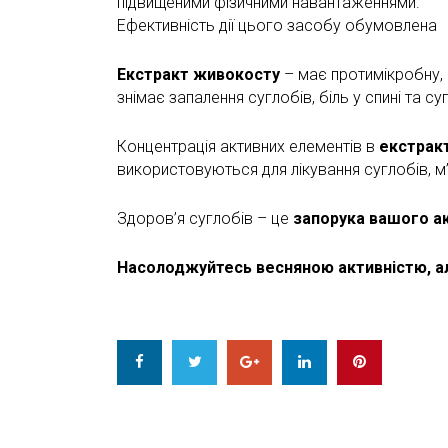
підвищеними фізичними навантаженнями.
Ефективність дії цього засобу обумовлена 
Екстракт живокосту
– має протимікробну, 
знімає запалення суглобів, біль у спині та с
Концентрація активних елементів в
екстрак
використовуються для лікування суглобів, м
Здоров’я суглобів – це
запорука вашого а
Насолоджуйтесь весняною активністю, але
Facebook
Twitter
Google+
LinkedIn
Pinterest