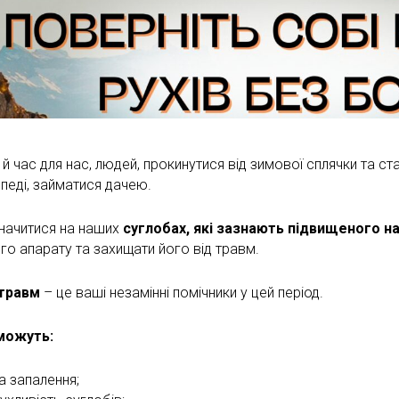
й час для нас, людей, прокинутися від зимової сплячки та ст
ипеді, займатися дачею.
значитися на наших
суглобах, які зазнають підвищеного н
о апарату та захищати його від травм.
 травм
– це ваші незамінні помічники у цей період.
можуть:
та запалення;