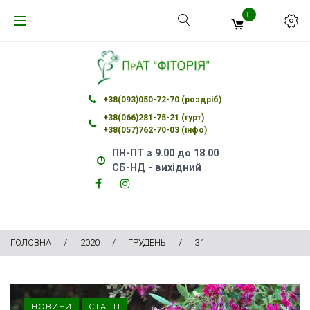
Skip
0
to
content
+38(093)050-72-70 (роздріб)
+38(066)281-75-21 (гурт)
+38(057)762-70-03 (інфо)
ПН-ПТ з 9.00 до 18.00
СБ-НД - вихідний
Facebook
Instagram
Facebook
Instagram
ГОЛОВНА
/
2020
/
ГРУДЕНЬ
/
31
День:
НОВИНИ
СТАТТІ