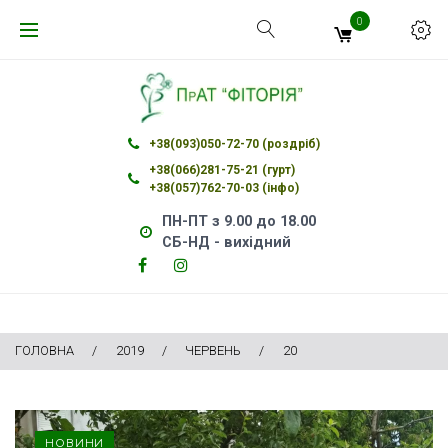
Skip
0
to
content
+38(093)050-72-70 (роздріб)
+38(066)281-75-21 (гурт)
+38(057)762-70-03 (інфо)
ПН-ПТ з 9.00 до 18.00
СБ-НД - вихідний
Facebook
Instagram
Facebook
Instagram
ГОЛОВНА
/
2019
/
ЧЕРВЕНЬ
/
20
День:
НОВИНИ